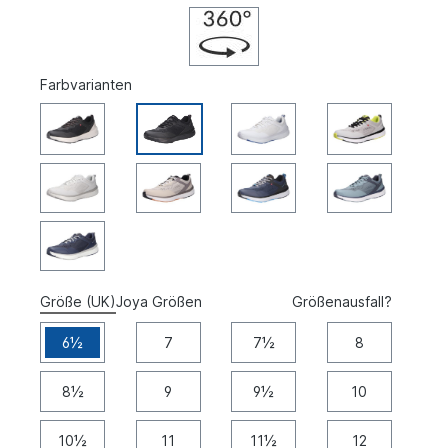
Farbvarianten
Größe (UK)
Joya Größen
Größenausfall?
6½
7
7½
8
8½
9
9½
10
10½
11
11½
12