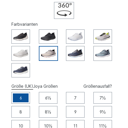
Farbvarianten
Größe (UK)
Joya Größen
Größenausfall?
6
6½
7
7½
8
8½
9
9½
10
10½
11
11½