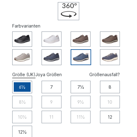
Farbvarianten
Größe (UK)
Joya Größen
Größenausfall?
6½
7
7½
8
8½
9
9½
10
10½
11
11½
12
12½