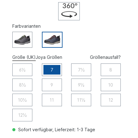
Farbvarianten
Größe (UK)
Joya Größen
Größenausfall?
6½
7
7½
8
8½
9
9½
10
10½
11
11½
12
12½
Sofort verfügbar, Lieferzeit: 1-3 Tage