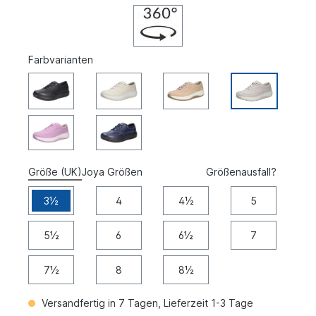
Farbvarianten
Größe (UK)
Joya Größen
Größenausfall?
3½
4
4½
5
5½
6
6½
7
7½
8
8½
Versandfertig in 7 Tagen, Lieferzeit 1-3 Tage