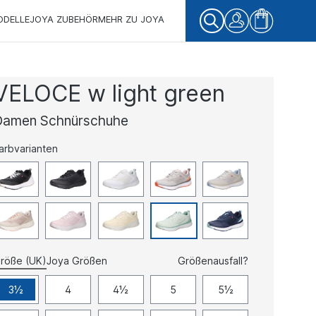
ODELLE
JOYA ZUBEHÖR
MEHR ZU JOYA
VELOCE w light green
Damen Schnürschuhe
arbvarianten
röße (UK)
Joya Größen
Größenausfall?
3½
4
4½
5
5½