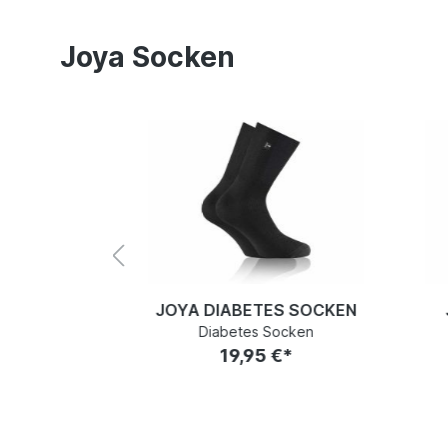
Joya Socken
 SOCKEN
JOYA DIABETES SOCKEN
cken
Diabetes Socken
€*
19,95 €*