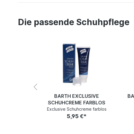
Die passende Schuhpflege
BARTH EXCLUSIVE
BA
PROTECT
SCHUHCREME FARBLOS
50ML
Exclusive Schuhcreme farblos
ray 150ml
5,95 €*
€*