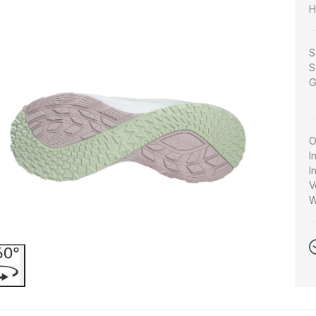
H
S
S
G
O
I
I
V
W