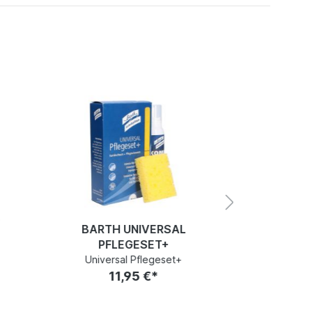
Y
BARTH ZI
BARTH UNIVERSAL
Zitr
PFLEGESET+
1
Universal Pflegeset+
11,95 €*