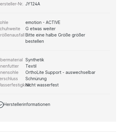
ersteller-Nr.
JY124A
ohle
emotion - ACTIVE
chuhweite
G etwas weiter
rößenausfall
Bitte eine halbe Größe größer
bestellen
bermaterial
Synthetik
nnenfutter
Textil
nnensohle
OrthoLite Support - auswechselbar
erschluss
Schnürung
asserfestigkeit
Nicht wasserfest
Herstellerinformationen