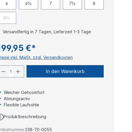
6
6½
7
7½
8
8½
Versandfertig in 7 Tagen, Lieferzeit 1-3 Tage
199,95 €*
reise inkl. MwSt. zzgl. Versandkosten
In den Warenkorb
Weicher Gehcomfort
Atmungsactiv
Flexible Laufsohle
Produktbeschreibung
rtikelnummer
238-70-0055