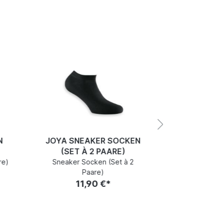
N
JOYA SNEAKER SOCKEN
JOYA SN
(SET À 2 PAARE)
(SET 
re)
Sneaker Socken (Set à 2
Sneaker 
Paare)
11,90 €*
1