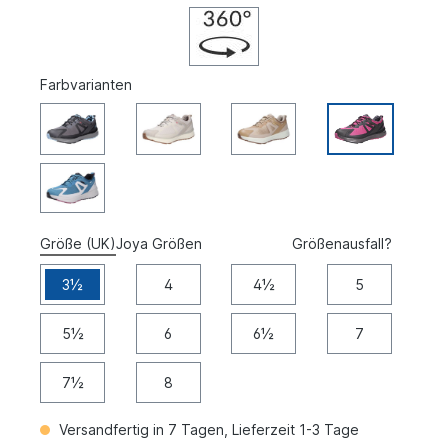
Farbvarianten
Größe (UK)
Joya Größen
Größenausfall?
3½
4
4½
5
5½
6
6½
7
7½
8
Versandfertig in 7 Tagen, Lieferzeit 1-3 Tage