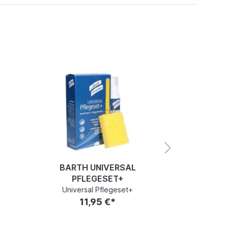
Y
BARTH ZI
BARTH UNIVERSAL
Zitr
PFLEGESET+
1
Universal Pflegeset+
11,95 €*