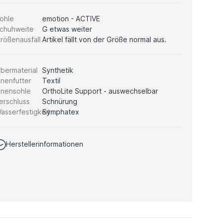
ohle
emotion - ACTIVE
chuhweite
G etwas weiter
rößenausfall
Artikel fällt von der Größe normal aus.
bermaterial
Synthetik
nnenfutter
Textil
nnensohle
OrthoLite Support - auswechselbar
erschluss
Schnürung
asserfestigkeit
Symphatex
Herstellerinformationen