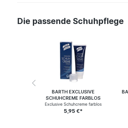
Die passende Schuhpflege
BARTH EXCLUSIVE
BA
PROTECT
SCHUHCREME FARBLOS
50ML
Exclusive Schuhcreme farblos
ray 150ml
5,95 €*
€*