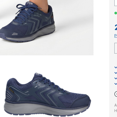
P
A
H