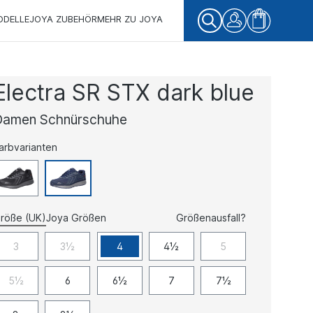
ODELLE
JOYA ZUBEHÖR
MEHR ZU JOYA
Electra SR STX dark blue
Damen Schnürschuhe
arbvarianten
röße (UK)
Joya Größen
Größenausfall?
3
3½
4
4½
5
5½
6
6½
7
7½