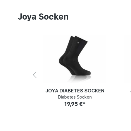
Joya Socken
 SOCKEN
JOYA DIABETES SOCKEN
cken
Diabetes Socken
€*
19,95 €*