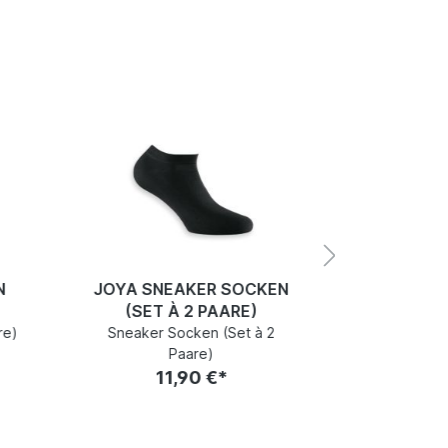
N
JOYA SNEAKER SOCKEN
JOYA SN
(SET À 2 PAARE)
(SET 
re)
Sneaker Socken (Set à 2
Sneaker 
Paare)
11,90 €*
1