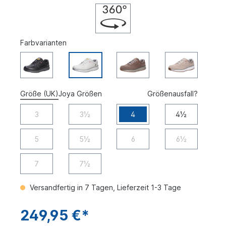
Farbvarianten
Größe (UK)
Joya Größen
Größenausfall?
3
3½
4
4½
5
5½
6
6½
7
7½
Versandfertig in 7 Tagen, Lieferzeit 1-3 Tage
249,95 €*